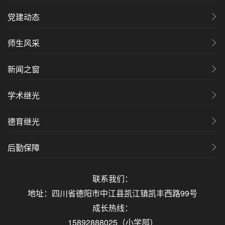
党建动态
师生风采
新闻之窗
学术继光
德育继光
后勤保障
联系我们：
地址：四川省德阳市中江县凯江镇凯丰西路99号
成长热线：
15892888025（小学部）