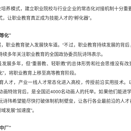
企培养模式，建立职业院校与行业企业的常态化对接机制十分重要
式，让职业教育真正成为技能人才的“孵化器”。
等化”
展，职业教育驶入发展快车道。“不过，职业教育持续发展的背后
持续多年关注职业教育的全国政协委员阮诗玮表示。
虽发展多年，但“重普教、轻职教”的总体形势和社会思维没有改
化”，将职业教育上移至高等教育阶段。
共育人才，产业一线人才常态化进入高校，传授前沿实用技术。
动画特效背后，是全国近4000名动画人的托举。如果他们能进学
”阮诗玮希望能尽快打破体制机制壁垒，让各行各业最前沿的人才
域发展“加速度”。
中厂”