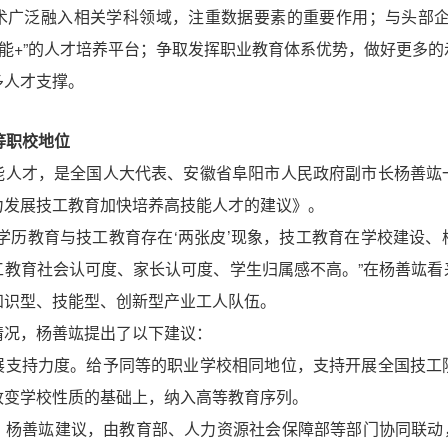
术广泛融入相关学科领域，注重数据要素的重要作用；与头部企
智能+”的人才培养平台；争取发挥职业教育体系优势，做好更多
多人才支撑。
等职校地位
能人才，是全国人大代表、安徽省阜阳市人民政府副市长杨善竑
力发展技工教育加快培养高技能人才的建议》。
学历教育与技工教育存在‘两张皮’现象，技工教育在学校建设
工教育社会认可度、家长认可度、学生归属感不高。”在杨善竑看
知识型、技能型、创新型产业工人队伍。
情况，杨善竑提出了以下建议：
展支持力度。给予同等的职业学校相同地位，支持开展全国技工
改变学校性质的基础上，纳入高等教育序列。
。杨善竑建议，由教育部、人力资源社会保障部等部门协同联动，