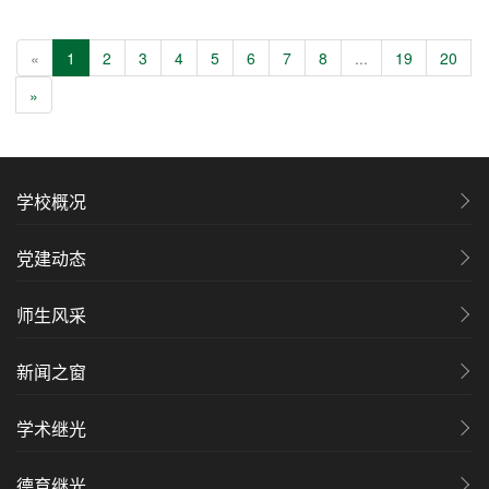
«
1
2
3
4
5
6
7
8
...
19
20
»
学校概况
党建动态
师生风采
新闻之窗
学术继光
德育继光